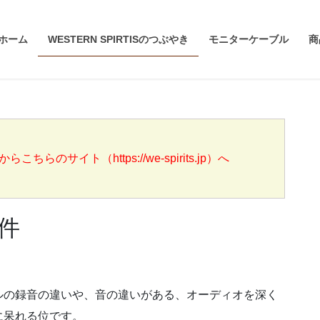
ホーム
WESTERN SPIRTISのつぶやき
モニターケーブル
商
らのサイト（https://we-spirits.jp）へ
件
。
ルの録音の違いや、音の違いがある、オーディオを深く
に呆れる位です。