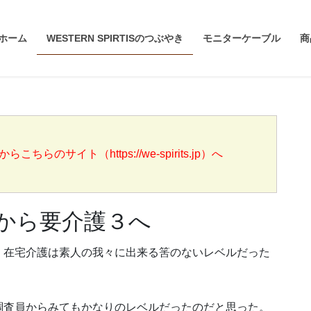
ホーム
WESTERN SPIRTISのつぶやき
モニターケーブル
商
らのサイト（https://we-spirits.jp）へ
から要介護３へ
、在宅介護は素人の我々に出来る筈のないレベルだった
調査員からみてもかなりのレベルだったのだと思った。