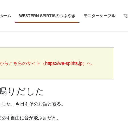
ホーム
WESTERN SPIRTISのつぶやき
モニターケーブル
商
らのサイト（https://we-spirits.jp）へ
鳴りだした
をした、今日もそのお話と被る。
ば必ず自由に音が飛ぶ筈だと。