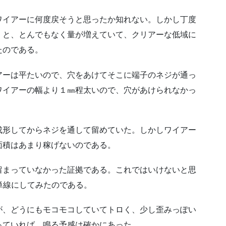
ワイアーに何度戻そうと思ったか知れない。しかし丁度
くと、とんでもなく量が増えていて、クリアーな低域に
たのである。
アーは平たいので、穴をあけてそこに端子のネジが通っ
ワイアーの幅より１㎜程太いので、穴があけられなかっ
成形してからネジを通して留めていた。しかしワイアー
面積はあまり稼げないのである。
留まっていなかった証拠である。これではいけないと思
単線にしてみたのである。
が、どうにもモコモコしていてトロく、少し歪みっぽい
っていれば、鳴る予感は確かにあった。