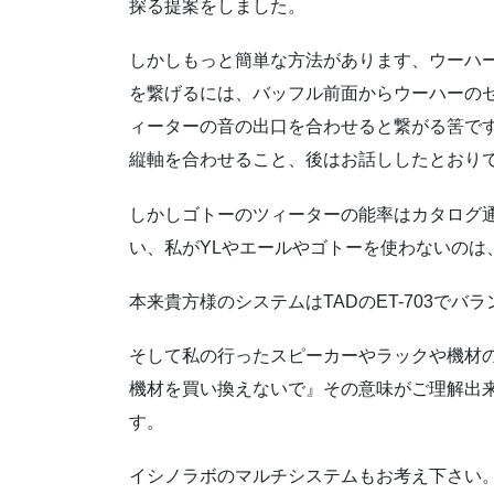
探る提案をしました。
しかしもっと簡単な方法があります、ウーハ
を繋げるには、バッフル前面からウーハーの
ィーターの音の出口を合わせると繋がる筈で
縦軸を合わせること、後はお話ししたとおり
しかしゴトーのツィーターの能率はカタログ
い、私がYLやエールやゴトーを使わないのは
本来貴方様のシステムはTADのET-703でバ
そして私の行ったスピーカーやラックや機材
機材を買い換えないで』その意味がご理解出
す。
イシノラボのマルチシステムもお考え下さい