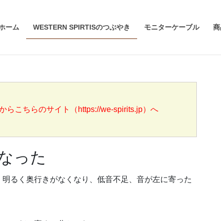
ホーム
WESTERN SPIRTISのつぶやき
モニターケーブル
商
らのサイト（https://we-spirits.jp）へ
なった
く明るく奥行きがなくなり、低音不足、音が左に寄った