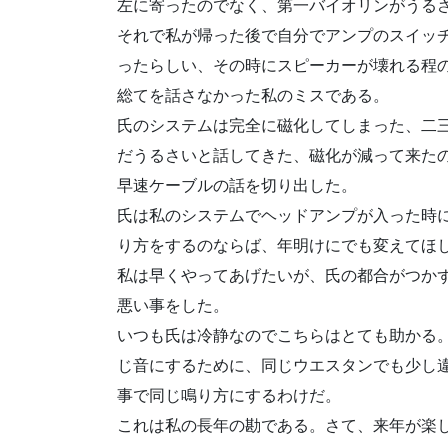
左に寄ったのでなく、第一バイオリンがうる
それで私が帰った後で自分でアンプのスイッ
ったらしい、その時にスピーカーが壊れる程
総てを話さなかった私のミスである。
氏のシステムは完全に磁化してしまった、二
だうるさいと話してきた、磁化が減って来た
早速ケーブルの話を切り出した。
氏は私のシステムでヘッドアンプが入った時
り方をするのならば、年明けにでも変えてほ
私は早くやってあげたいが、氏の都合がつか
悪い事をした。
いつも氏は冷静なのでこちらはとても助かる
じ音にするために、同じウエスタンでも少し
事で同じ鳴り方にするわけだ。
これは私の長年の勘である。さて、来年が楽