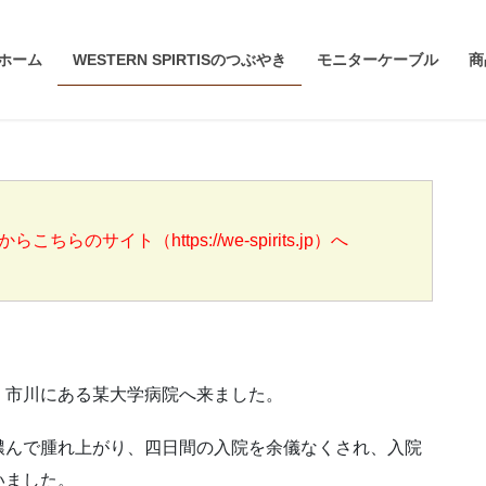
ホーム
WESTERN SPIRTISのつぶやき
モニターケーブル
商
らのサイト（https://we-spirits.jp）へ
、市川にある某大学病院へ来ました。
膿んで腫れ上がり、四日間の入院を余儀なくされ、入院
いました。